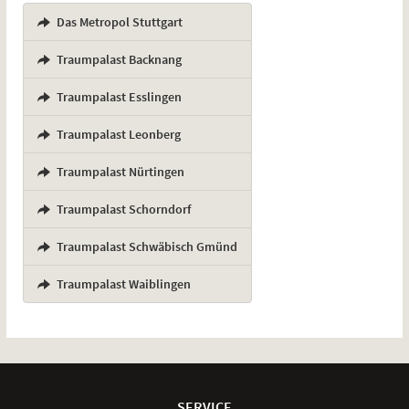
Das Metropol Stuttgart
,
Traumpalast Backnang
,
Traumpalast Esslingen
,
Traumpalast Leonberg
,
Traumpalast Nürtingen
,
Traumpalast Schorndorf
,
Traumpalast Schwäbisch Gmünd
,
Traumpalast Waiblingen
Weitere
Navigationsmöglichkeiten
SERVICE