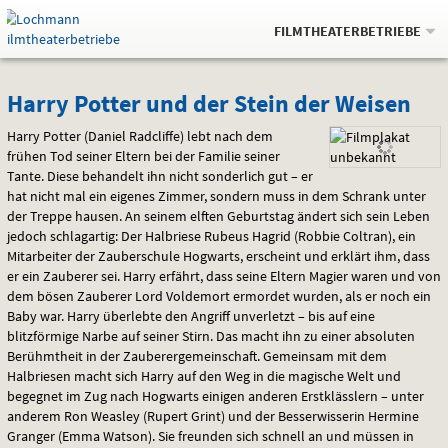
Gehe
.
zur
FILMTHEATERBETRIEBE
Startseite:
Navigation
Springe
zum
,
zum
.
Auswahl
Harry
und
direkt
Inhalt
Menü
Harry Potter und der Stein der Weisen
Service
Potter
Harry Potter (Daniel Radcliffe) lebt nach dem
frühen Tod seiner Eltern bei der Familie seiner
und
Tante. Diese behandelt ihn nicht sonderlich gut – er
hat nicht mal ein eigenes Zimmer, sondern muss in dem Schrank unter
der
der Treppe hausen. An seinem elften Geburtstag ändert sich sein Leben
jedoch schlagartig: Der Halbriese Rubeus Hagrid (Robbie Coltran), ein
Stein
Mitarbeiter der Zauberschule Hogwarts, erscheint und erklärt ihm, dass
er ein Zauberer sei. Harry erfährt, dass seine Eltern Magier waren und von
der
dem bösen Zauberer Lord Voldemort ermordet wurden, als er noch ein
Baby war. Harry überlebte den Angriff unverletzt – bis auf eine
Weisen
blitzförmige Narbe auf seiner Stirn. Das macht ihn zu einer absoluten
Berühmtheit in der Zauberergemeinschaft. Gemeinsam mit dem
Halbriesen macht sich Harry auf den Weg in die magische Welt und
begegnet im Zug nach Hogwarts einigen anderen Erstklässlern – unter
anderem Ron Weasley (Rupert Grint) und der Besserwisserin Hermine
Granger (Emma Watson). Sie freunden sich schnell an und müssen in