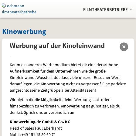
Gehe
.
zur
FILMTHEATERBETRIEBE
Startseite:
Navigation
Springe
zum
,
zum
.
Auswahl
Kinowerbung
und
direkt
Inhalt
Menü
Kinowerbung
Service
Werbung auf der Kinoleinwand
Kaum ein anderes Werbemedium bietet dir eine derart hohe
Aufmerksamkeit für dein Unternehmen wie die große
Kinoleinwand. Wusstest du, dass viele unserer Besucher Wert
darauf legen, die Kinowerbung nicht zu verpassen? Eine perfekte
aufgeschlossene Zielgruppe aller Altersklassen!
Wir bieten dir die Möglichkeit, deine Werbung saal- oder
filmspezifisch zu verbreiten. Kinowerbung ist günstiger, als du
denkst. Sprich uns unverbindlich an:
Kinowerbung.de GmbH & Co. KG
Head of Sales Paul Eberhardt
Mobil: +49 151 15 89 69 71