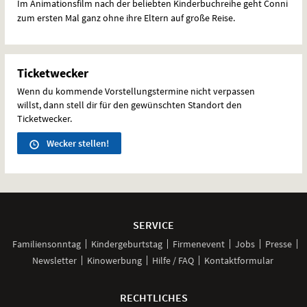
Im Animationsfilm nach der beliebten Kinderbuchreihe geht Conni
zum ersten Mal ganz ohne ihre Eltern auf große Reise.
Ticketwecker
Wenn du kommende Vorstellungstermine nicht verpassen
willst, dann stell dir für den gewünschten Standort den
Ticketwecker.
Wecker stellen!
Weitere
Navigationsmöglichkeiten
SERVICE
Familiensonntag
Kindergeburtstag
Firmenevent
Jobs
Presse
Newsletter
Kinowerbung
Hilfe / FAQ
Kontaktformular
RECHTLICHES