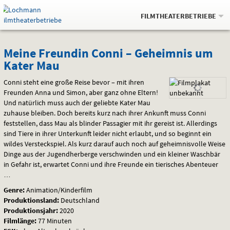
Gehe
.
zur
FILMTHEATERBETRIEBE
Startseite:
Navigation
Springe
zum
,
zum
.
Auswahl
Meine
und
direkt
Inhalt
Menü
Meine Freundin Conni – Geheimnis um
Service
Kater Mau
Freundin
Conni steht eine große Reise bevor – mit ihren
Conni
Freunden Anna und Simon, aber ganz ohne Eltern!
Und natürlich muss auch der geliebte Kater Mau
–
zuhause bleiben. Doch bereits kurz nach ihrer Ankunft muss Conni
Geheimnis
feststellen, dass Mau als blinder Passagier mit ihr gereist ist. Allerdings
sind Tiere in ihrer Unterkunft leider nicht erlaubt, und so beginnt ein
um
wildes Versteckspiel. Als kurz darauf auch noch auf geheimnisvolle Weise
Dinge aus der Jugendherberge verschwinden und ein kleiner Waschbär
Kater
in Gefahr ist, erwartet Conni und ihre Freunde ein tierisches Abenteuer
…
Mau
Genre:
Animation/Kinderfilm
Produktionsland:
Deutschland
Produktionsjahr:
2020
Filmlänge:
77 Minuten